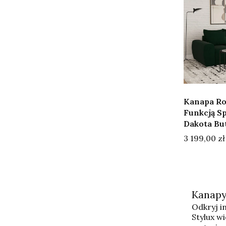
Kanapa Ro
Funkcją S
Dakota Bu
Cena
3 199,00 zł
Kanapy
Odkryj i
Stylux w