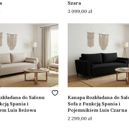
a
Szara
Cena
ł
3 099,00 zł
zkładana do Salonu
Kanapa Rozkładana do Sal
kcją Spania i
Sofa z Funkcją Spania i
em Luis Beżowa
Pojemnikiem Luis Czarna
Cena
2 299,00 zł