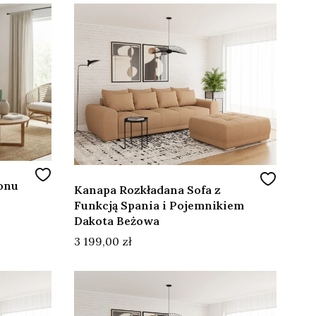
onu
Kanapa Rozkładana Sofa z
Funkcją Spania i Pojemnikiem
Dakota Beżowa
Cena
3 199,00 zł