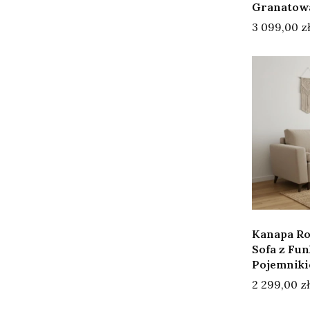
Granatow
Cena
3 099,00 z
Kanapa Ro
Sofa z Fun
Pojemniki
Cena
2 299,00 zł