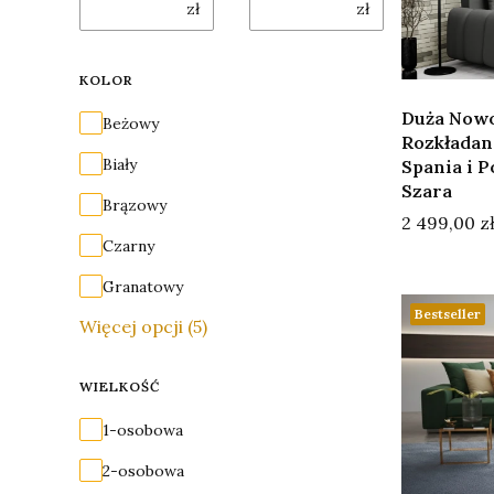
zł
zł
KOLOR
Duża Now
Kolor
Beżowy
Rozkładana
Biały
Spania i P
Szara
Brązowy
Cena
2 499,00 z
Czarny
Granatowy
Bestseller
Więcej opcji (5)
WIELKOŚĆ
Wielkość
1-osobowa
2-osobowa