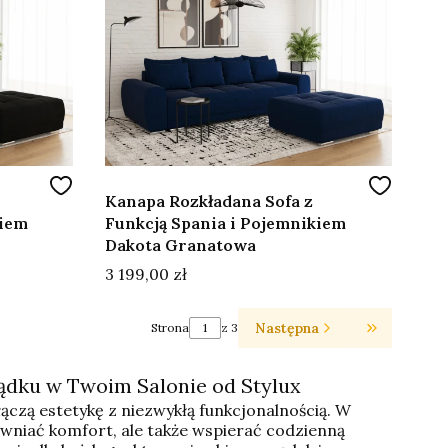
Kanapa Rozkładana Sofa z
kiem
Funkcją Spania i Pojemnikiem
Dakota Granatowa
Cena
3 199,00 zł
Następna
Strona
z 3
Przejdź do
ądku w Twoim Salonie od Stylux
ączą estetykę z niezwykłą funkcjonalnością. W
pewniać komfort, ale także wspierać codzienną