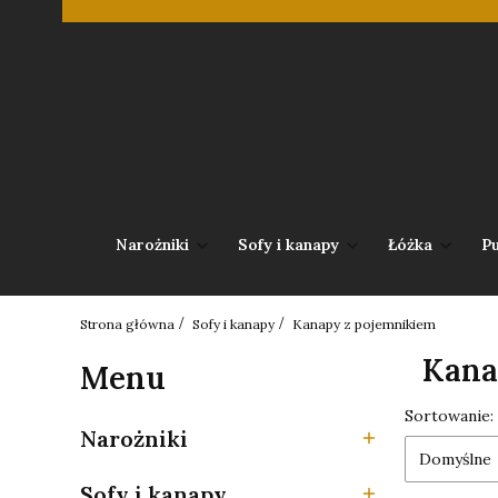
Narożniki
Sofy i kanapy
Łóżka
Pu
Strona główna
Sofy i kanapy
Kanapy z pojemnikiem
Kana
Menu
Lista pr
Sortowanie:
Narożniki
Kategoria - Narożniki
Domyślne
Sofy i kanapy