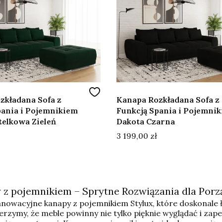
zkładana Sofa z
Kanapa Rozkładana Sofa z
pania i Pojemnikiem
Funkcją Spania i Pojemni
telkowa Zieleń
Dakota Czarna
Cena
3 199,00 zł
 z pojemnikiem – Sprytne Rozwiązania dla Porz
nnowacyjne kanapy z pojemnikiem Stylux, które doskonale ł
ierzymy, że meble powinny nie tylko pięknie wyglądać i za