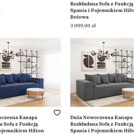
Rozkładana Sofa z Funkcją
Spania i Pojemnikiem Hil
ł
Beżowa
Cena
3 099,00 zł
oczesna Kanapa
Duża Nowoczesna Kanapa
 Sofa z Funkcją
Rozkładana Sofa z Funkcją
Pojemnikiem Hilton
Spania i Pojemnikiem Hil