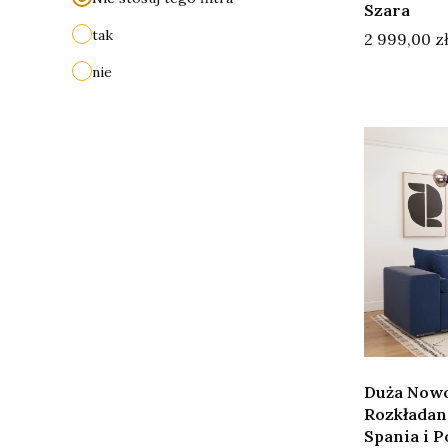
Szara
tak
Cena
2 999,00 z
nie
Duża Now
Rozkładana
Spania i 