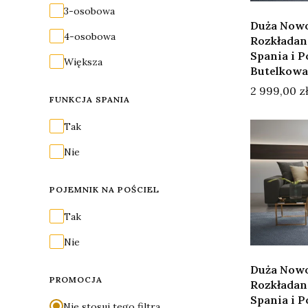
3-osobowa
Duża Now
4-osobowa
Rozkładana
Spania i 
Większa
Butelkowa
Cena
2 999,00 z
FUNKCJA SPANIA
Funkcja spania
Tak
Nie
POJEMNIK NA POŚCIEL
Pojemnik na pościel
Tak
Nie
Duża Now
PROMOCJA
Rozkładana
Spania i 
Nie stosuj tego filtra