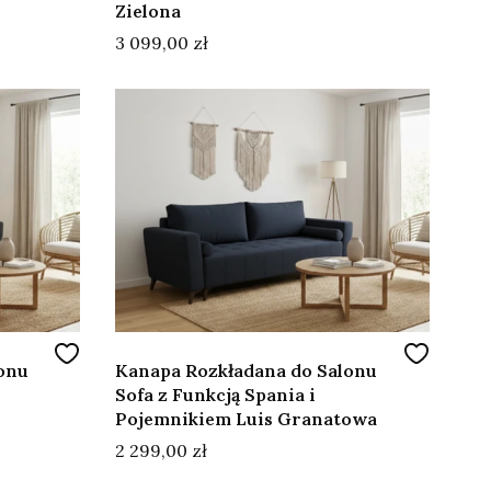
Zielona
Cena
3 099,00 zł
onu
Kanapa Rozkładana do Salonu
Sofa z Funkcją Spania i
Pojemnikiem Luis Granatowa
Cena
2 299,00 zł