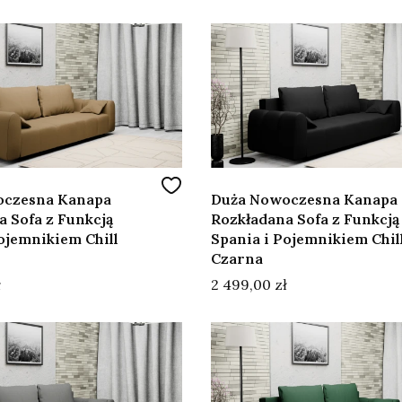
oczesna Kanapa
Duża Nowoczesna Kanapa
 Sofa z Funkcją
Rozkładana Sofa z Funkcją
ojemnikiem Chill
Spania i Pojemnikiem Chil
Czarna
Cena
ł
2 499,00 zł