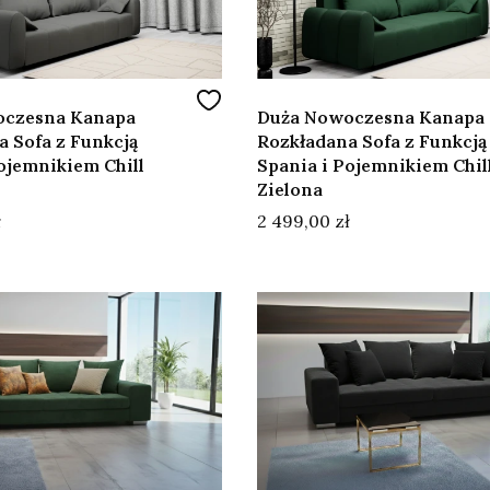
oczesna Kanapa
Duża Nowoczesna Kanapa
 Sofa z Funkcją
Rozkładana Sofa z Funkcją
ojemnikiem Chill
Spania i Pojemnikiem Chil
Zielona
Cena
ł
2 499,00 zł