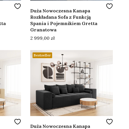
Duża Nowoczesna Kanapa
Rozkładana Sofa z Funkcją
tta
Spania i Pojemnikiem Gretta
Granatowa
Cena
2 999,00 zł
Bestseller
Duża Nowoczesna Kanapa