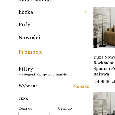
Kategoria - Sofy i kanapy
Łóżka
Kategoria - Łóżka
Pufy
Kategoria - Pufy
Nowości
Promocje
Duża Now
Rozkładana
Filtry
Spania i P
Beżowa
w kategorii: Kanapy z pojemnikiem
Cena
2 499,00 z
Wybrane
Wyczyść
CENA
Cena od
Cena do