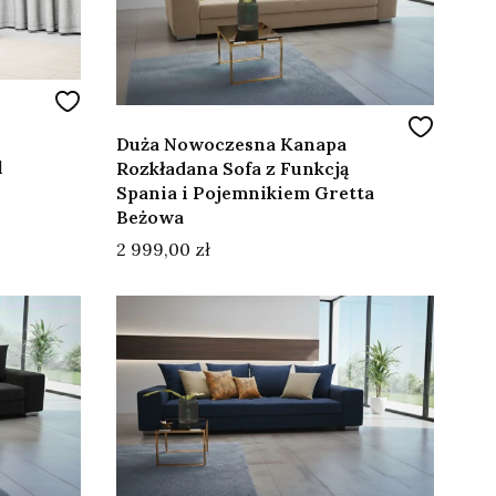
Duża Nowoczesna Kanapa
l
Rozkładana Sofa z Funkcją
Spania i Pojemnikiem Gretta
Beżowa
Cena
2 999,00 zł