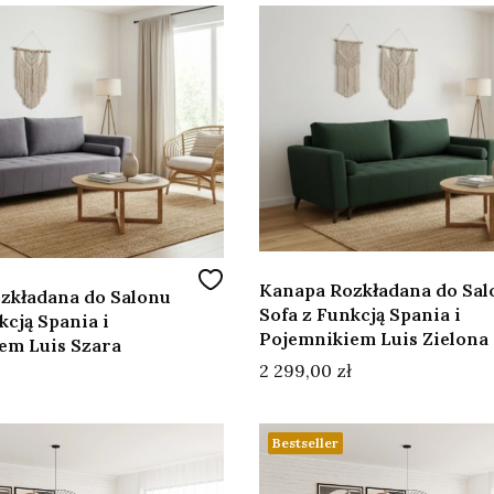
Kanapa Rozkładana do Sal
zkładana do Salonu
Sofa z Funkcją Spania i
kcją Spania i
Pojemnikiem Luis Zielona
em Luis Szara
Cena
2 299,00 zł
Bestseller