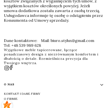
kosztów związanych z wygaśnięciem tych umów, z
wyjątkiem kosztów określonych powyżej. Jeżeli
umowa dodatkowa została zawarta z osobą trzecią,
Usługodawca informuje tę osobę o odstąpieniu przez
Konsumenta od Umowy sprzedaży.
Dane kontaktowe:
Mail: biuro.stylux@gmail.com
Tel: +48 539 989 628
Wyjątkowe meble tapicerowane, łączące
ponadczasowy design z niezrównanym komfortem i
dbałością o detale. Rzemieślnicza precyzja dla
Twojego wnętrza.
Linki w stopce
O NAS
KONTAKT I DANE FIRMY
O FIRMIE
BLOG