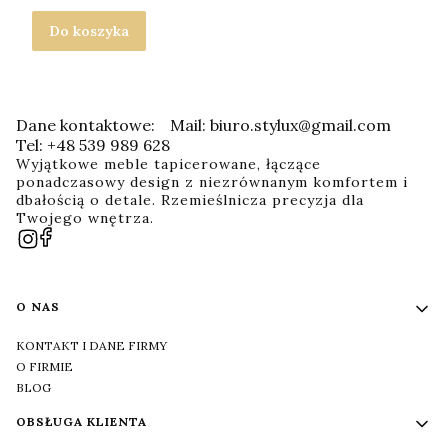
Do koszyka
Dane kontaktowe:
Mail: biuro.stylux@gmail.com
Tel: +48 539 989 628
Wyjątkowe meble tapicerowane, łączące
ponadczasowy design z niezrównanym komfortem i
dbałością o detale. Rzemieślnicza precyzja dla
Twojego wnętrza.
Linki w stopce
O NAS
KONTAKT I DANE FIRMY
O FIRMIE
BLOG
OBSŁUGA KLIENTA