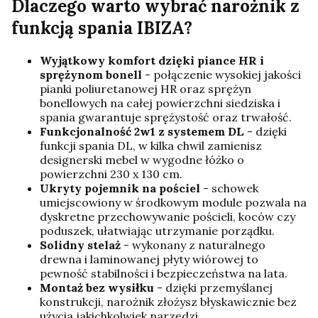
Dlaczego warto wybrać narożnik z
funkcją spania IBIZA?
Wyjątkowy komfort dzięki piance HR i
sprężynom bonell
- połączenie wysokiej jakości
pianki poliuretanowej HR oraz sprężyn
bonellowych na całej powierzchni siedziska i
spania gwarantuje sprężystość oraz trwałość.
Funkcjonalność 2w1 z systemem DL
- dzięki
funkcji spania DL, w kilka chwil zamienisz
designerski mebel w wygodne łóżko o
powierzchni 230 x 130 cm.
Ukryty pojemnik na pościel
- schowek
umiejscowiony w środkowym module pozwala na
dyskretne przechowywanie pościeli, koców czy
poduszek, ułatwiając utrzymanie porządku.
Solidny stelaż
- wykonany z naturalnego
drewna i laminowanej płyty wiórowej to
pewność stabilności i bezpieczeństwa na lata.
Montaż bez wysiłku
- dzięki przemyślanej
konstrukcji, narożnik złożysz błyskawicznie bez
użycia jakichkolwiek narzędzi.