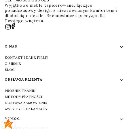
Wyjątkowe meble tapicerowane, łączące
ponadczasowy design z niezrównanym komfortem i
dbałością o detale. Rzemieślnicza precyzja dla
Twojego wnętrza.
Linki w stopce
O NAS
KONTAKT I DANE FIRMY
O FIRMIE
BLOG
OBSŁUGA KLIENTA
PRÓBNIK TKANIN
METODY PŁATNOŚCI
DOSTAWA ZAMÓWIENIA
ZWROTY I REKLAMACJE
POMOC