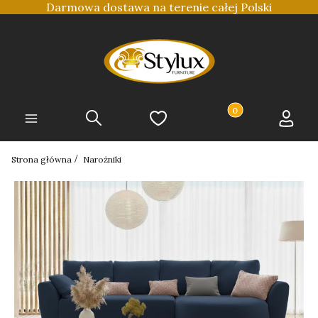
Darmowa dostawa na terenie całej Polski
Produkty w koszyku
Szukaj
Ulubione
Koszyk
Zaloguj 
Menu
Strona główna
Narożniki