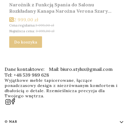
Narożnik z Funkcją Spania do Salonu
Rozkładany Kanapa Narożna Verona Szary
Lewy
2 999,00 zł
Cena regularna:
3 099,00 zł
Najniższa cena:
3 099,00 zł
Do koszyka
Dane kontaktowe:
Mail: biuro.stylux@gmail.com
Tel: +48 539 989 628
Wyjątkowe meble tapicerowane, łączące
ponadczasowy design z niezrównanym komfortem i
dbałością o detale. Rzemieślnicza precyzja dla
Twojego wnętrza.
Linki w stopce
O NAS