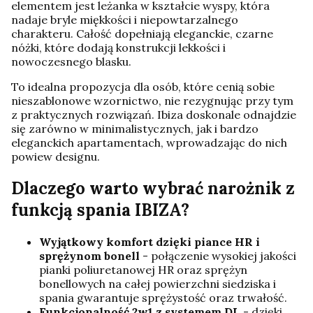
elementem jest leżanka w kształcie wyspy, która
nadaje bryle miękkości i niepowtarzalnego
charakteru. Całość dopełniają eleganckie, czarne
nóżki, które dodają konstrukcji lekkości i
nowoczesnego blasku.
To idealna propozycja dla osób, które cenią sobie
nieszablonowe wzornictwo, nie rezygnując przy tym
z praktycznych rozwiązań. Ibiza doskonale odnajdzie
się zarówno w minimalistycznych, jak i bardzo
eleganckich apartamentach, wprowadzając do nich
powiew designu.
Dlaczego warto wybrać narożnik z
funkcją spania IBIZA?
Wyjątkowy komfort dzięki piance HR i
sprężynom bonell
- połączenie wysokiej jakości
pianki poliuretanowej HR oraz sprężyn
bonellowych na całej powierzchni siedziska i
spania gwarantuje sprężystość oraz trwałość.
Funkcjonalność 2w1 z systemem DL
- dzięki