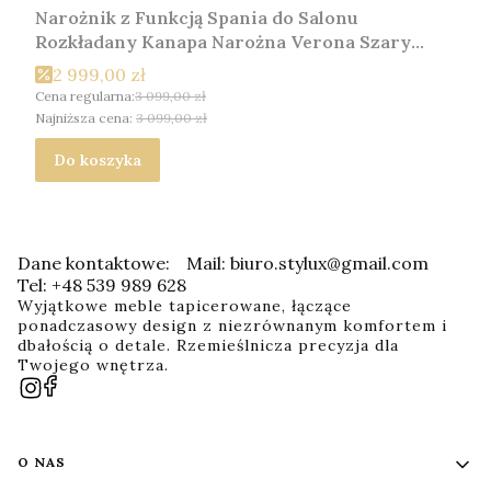
Narożnik z Funkcją Spania do Salonu
Rozkładany Kanapa Narożna Verona Szary
Lewy
2 999,00 zł
Cena regularna:
3 099,00 zł
Najniższa cena:
3 099,00 zł
Do koszyka
Dane kontaktowe:
Mail: biuro.stylux@gmail.com
Tel: +48 539 989 628
Wyjątkowe meble tapicerowane, łączące
ponadczasowy design z niezrównanym komfortem i
dbałością o detale. Rzemieślnicza precyzja dla
Twojego wnętrza.
Linki w stopce
O NAS