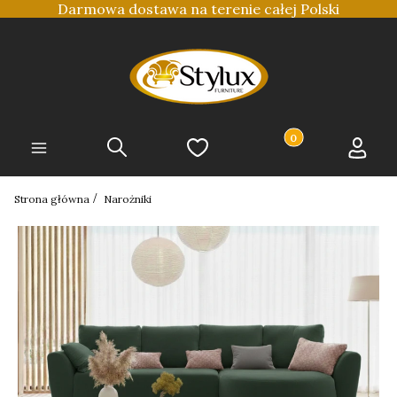
Darmowa dostawa na terenie całej Polski
Produkty w koszyku
Szukaj
Ulubione
Koszyk
Zaloguj 
Menu
Strona główna
Narożniki