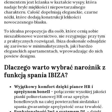
elementem jest leżanka w kształcie wyspy, która
nadaje bryle miękkości i niepowtarzalnego
charakteru. Całość dopełniają eleganckie, czarne
nóżki, które dodają konstrukcji lekkości i
nowoczesnego blasku.
To idealna propozycja dla osób, które cenią sobie
nieszablonowe wzornictwo, nie rezygnując przy tym
z praktycznych rozwiązań. Ibiza doskonale odnajdzie
się zarówno w minimalistycznych, jak i bardzo
eleganckich apartamentach, wprowadzając do nich
powiew designu.
Dlaczego warto wybrać narożnik z
funkcją spania IBIZA?
Wyjątkowy komfort dzięki piance HR i
sprężynom bonell
- połączenie wysokiej jakości
pianki poliuretanowej HR oraz sprężyn
bonellowych na całej powierzchni siedziska i
spania gwarantuje sprężystość oraz trwałość.
Funkcjonalność 2w1 z systemem DL
- dzięki